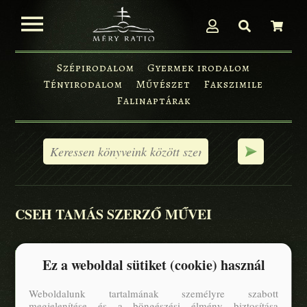
Szépirodalom
Gyermek irodalom
Tényirodalom
Művészet
Fakszimile
Falinaptárak
CSEH TAMÁS SZERZŐ MŰVEI
Ez a weboldal sütiket (cookie) használ
Weboldalunk tartalmának személyre szabott
megjelenítése és a böngészési élmény biztosítása