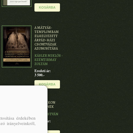
KOSÁRBA
A MÁTYÁS-
TEMPLOMBAN
ELHELYEZETT
ÁRPÁD-HÁZI
CSONTVÁZAK
AZONOSÍTÁSA
KÁSLER MIKLÓS -
SZENTIRMAY
ZOLTÁN
Eredeti ár:
3 500.-
KOSÁRBA
ÖRÖMAJKON
ÖRÖMÉNEK
OROSZ ISTVÁN
tosítása érdekében
Eredeti ár:
zó irányelveinkről,
4 400.-