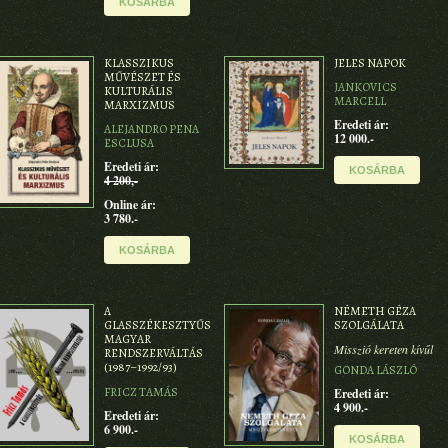
KOSÁRBA
KLASSZIKUS
JELES NAPOK
MŰVÉSZET ÉS
JANKOVICS
KULTURÁLIS
MARCELL
MARXIZMUS
Eredeti ár:
ALEJANDRO PENA
12 000.-
ESCLUSA
Eredeti ár:
KOSÁRBA
4 200,-
Online ár:
3 780.-
KOSÁRBA
A
NÉMETH GÉZA
GLASSZÉKESZTYŰS
SZOLGÁLATA
MAGYAR
Misszió kereten kívűl
RENDSZERVÁLTÁS
(1987–1992/93)
GONDA LÁSZLÓ
FRICZ TAMÁS
Eredeti ár:
4 900.-
Eredeti ár:
6 900.-
KOSÁRBA