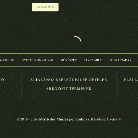
KOSÁRBA
RIGÓJANCSI A
SZUPERHOLD
HAUERBŐL
FORGÁCS PÉTER
LAZÁNYI BÉLA
Eredeti ár:
Eredeti ár:
3 600.-
4 700.-
KOSÁRBA
ZAGOLNI ZABAD?
A SZABADSÁG
ZAGA
GRÓF NÁDASDY
BORBÁLA
GRÓF NÁDASDY
BORBÁLA
Eredeti ár:
4 400.-
Eredeti ár:
4 400.-