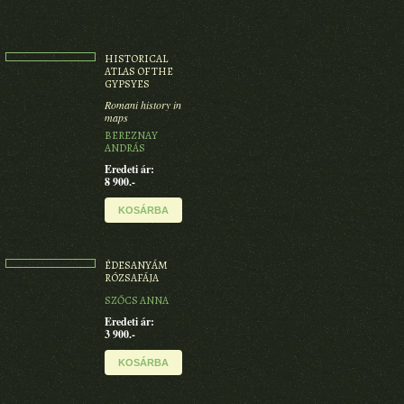
HISTORICAL
ATLAS OF THE
GYPSYES
Romani history in
maps
BEREZNAY
ANDRÁS
Eredeti ár:
8 900.-
KOSÁRBA
ÉDESANYÁM
RÓZSAFÁJA
SZŐCS ANNA
Eredeti ár:
3 900.-
KOSÁRBA