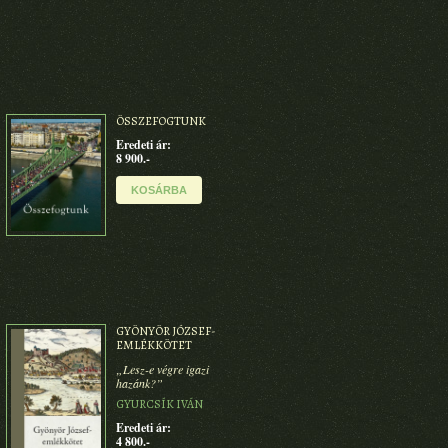
ÖSSZEFOGTUNK
Eredeti ár:
8 900.-
KOSÁRBA
GYÖNYÖR JÓZSEF-
EMLÉKKÖTET
„Lesz-e végre igazi
hazánk?”
GYURCSÍK IVÁN
Eredeti ár:
4 800.-