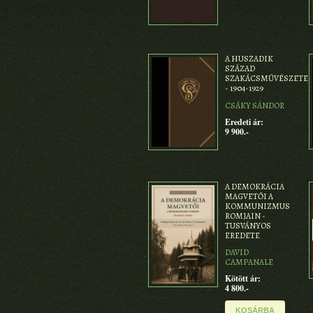
A HUSZADIK
SZÁZAD
SZAKÁCSMŰVÉSZETE
- 1904-1929
CSÁKY SÁNDOR
Eredeti ár:
9 900.-
A DEMOKRÁCIA
MAGVETŐI A
KOMMUNIZMUS
ROMJAIN -
TUSVÁNYOS
EREDETE
DAVID
CAMPANALE
Kötött ár:
4 800.-
KOSÁRBA