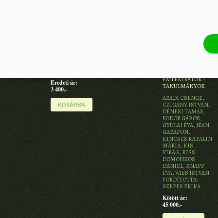
Eredeti ár:
KOSÁRBA
4 500.-
KOSÁRBA
AMERIKAI
II. RÁKÓCZI
ÉLETUTAM
FERENC :
VALLOMÁSOK I.-
LUDÁNYI ANDRÁS
II.-III.KÖTET -
EMLÉKIRATOK -
Eredeti ár:
TANULMÁNYOK
3 400.-
ARADI CSENGE,
CZIGÁNY ISTVÁN,
KOSÁRBA
DÉNESI TAMÁS,
FODOR GÁBOR,
GYULAI ÉVA, JEAN
GARAPON,
KINCSES KATALIN
MÁRIA, KIS
VIRÁG, KISS
DOMONKOS
DÁNIEL, KNAPP
ÉVA, VASS ISTVÁN
FORDÍTOTTA:
SZEPES ERIKA
Kötött ár:
45 000.-