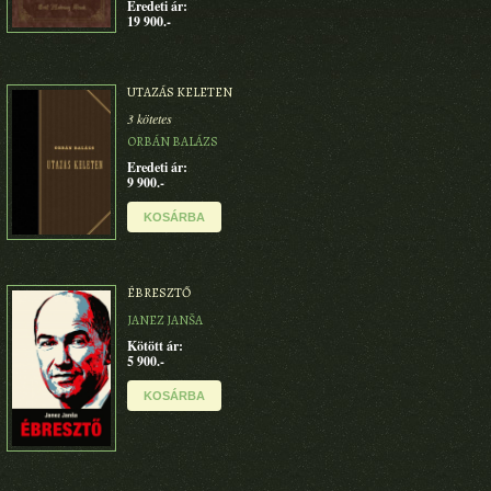
Eredeti ár:
19 900.-
UTAZÁS KELETEN
3 kötetes
ORBÁN BALÁZS
Eredeti ár:
9 900.-
KOSÁRBA
ÉBRESZTŐ
JANEZ JANŠA
Kötött ár:
5 900.-
KOSÁRBA