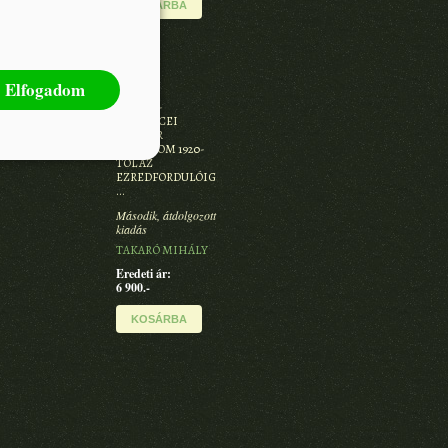
KOSÁRBA
Elfogadom
KÁRPÁT-
MEDENCEI
MAGYAR
IRODALOM 1920-
TÓL AZ
EZREDFORDULÓIG
…
Második, átdolgozott
kiadás
TAKARÓ MIHÁLY
Eredeti ár:
6 900.-
KOSÁRBA