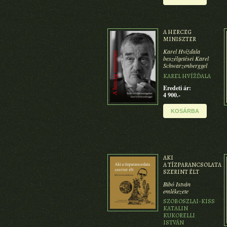
A HERCEG
MINISZTER
Karel Hvížďala
beszélgetései Karel
Schwarzenberggel
KAREL HVÍŽĎALA
Eredeti ár:
4 900.-
KOSÁRBA
AKI
A TÍZPARANCSOLATA
SZERINT ÉLT
Bibó István
emlékezete
SZOBOSZLAI-KISS
KATALIN
KUKORELLI
ISTVÁN