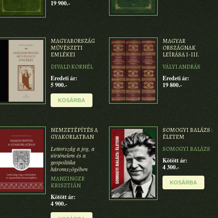
19 900.-
MAGYARORSZÁG
MAGYAR
MŰVÉSZETI
ORSZÁGNAK
EMLÉKEI
LEÍRÁSA I-III.
DIVALD KORNÉL
VÁLYI ANDRÁS
Eredeti ár:
Eredeti ár:
5 900.-
19 800.-
KOSÁRBA
NEMZETÉPÍTÉS A
SOMOGYI BALÁZS :
GYAKORLATBAN
ÉLETEM
Lettország a jog, a
SOMOGYI BALÁZS
történelem és a
Kötött ár:
geopolitika
4 300.-
háromszögében
MANZINGER
KOSÁRBA
KRISZTIÁN
Kötött ár:
4 900.-