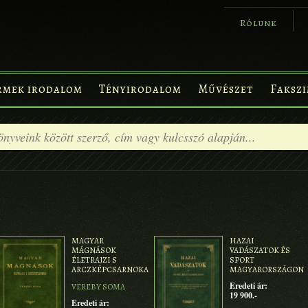
Rólunk
rmek irodalom
Tényirodalom
Művészet
Fakszi
MAGYAR
HAZAI
MÁGNÁSOK
VADÁSZATOK ÉS
ÉLETRAJZI S
SPORT
ARCZKÉPCSARNOKA
MAGYARORSZÁGON
Eredeti ár:
VEREBY SOMA
19 900.-
Eredeti ár: