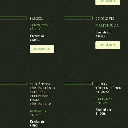
KOSÁRBA
SÁMUEL
ÉG FÖLD VÍZ
SEBESTYÉN
MÁRTON JÚLIA
LÁSZLÓ
Eredeti ár:
Eredeti ár:
3 800.-
4 600.-
KOSÁRBA
KOSÁRBA
A CIGÁNYSÁG
ERDÉLY
TÖRTÉNETÉNEK
TÖRTÉNETÉNEK
ATLASZA -
ATLASZA
TÉRKÉPEZETT
BEREZNAY
ROMA
ANDRÁS
TÖRTÉNELEM
Eredeti ár:
BEREZNAY
11 900.-
ANDRÁS
Eredeti ár:
8 900.-