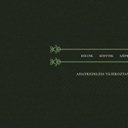
FELTÁMADT A
NAGY PÁN
RÁCZ ANDRÁS
Eredeti ár:
4 600.-
KOSÁRBA
A KÉPZELET
SZÁRNYÁN
GRÓF NÁDASDY
BORBÁLA
Eredeti ár:
4 200.-
KOSÁRBA