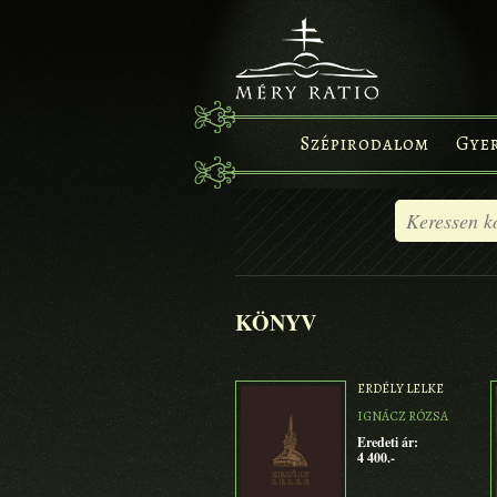
Szépirodalom
Gye
KÖNYV
ERDÉLY LELKE
IGNÁCZ RÓZSA
Eredeti ár:
4 400.-