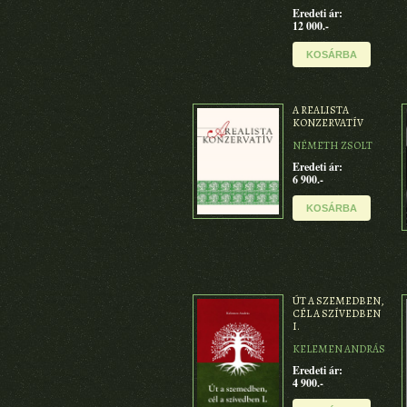
Eredeti ár:
12 000.-
KOSÁRBA
A REALISTA
KONZERVATÍV
NÉMETH ZSOLT
Eredeti ár:
6 900.-
KOSÁRBA
ÚT A SZEMEDBEN,
CÉL A SZÍVEDBEN
I.
KELEMEN ANDRÁS
Eredeti ár:
4 900.-