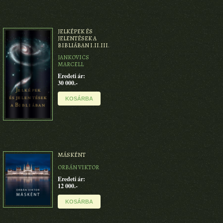
JELKÉPEK ÉS
JELENTÉSEK A
BIBLIÁBAN I.II.III.
JANKOVICS
MARCELL
Eredeti ár:
30 000.-
KOSÁRBA
MÁSKÉNT
ORBÁN VIKTOR
Eredeti ár:
12 000.-
KOSÁRBA