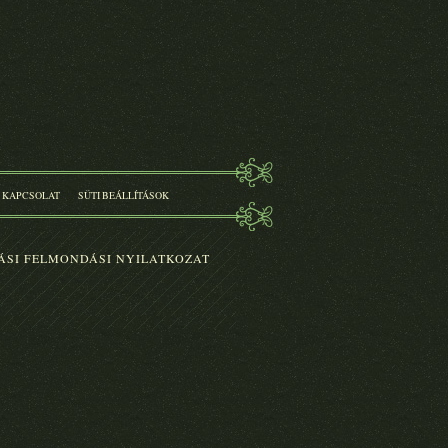
LENGYELORSZÁG
TÖRTÉNELME
MAGYAR
VONATKOZÁSOKKAL
KONRAD
SUTARSKI
Eredeti ár:
5 900.-
KOSÁRBA
MARADNI ZABAD!
GRÓF NÁDASDY
BORBÁLA
Eredeti ár:
4 400.-
KOSÁRBA