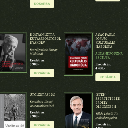
KOSÁRBA
HOGYAN LETT A
A SAO PAULO
KUTYASZORÍTÓBÓL
FÓRUM
NYAKÖRV
KULTURÁLIS
HÁBORÚJA
Beszélgetések Duray
Miklóssal
ALEJANDRO PENA
ESCLUSA
Eredeti ár:
5 900.-
Eredeti ár:
4 400.-
KOSÁRBA
KOSÁRBA
UTOLÉRT AZ IDŐ
ISTEN
SZERETETÉBEN,
Komlóssy József
ERDÉLY
visszaemlékezései
ÖLELÉSÉBEN
Eredeti ár:
Tőkés László 70.
7 900.-
születésnapjára
Eredeti ár:
KOSÁRBA