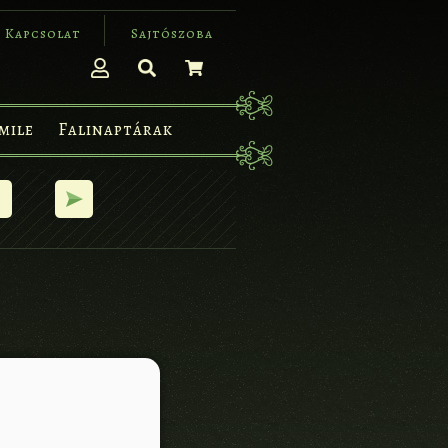
Kapcsolat
Sajtószoba
mile
Falinaptárak