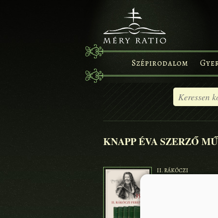
Szépirodalom
Gye
KNAPP ÉVA SZERZŐ MŰ
II. RÁKÓCZI
FERENC :
VALLOMÁSOK I.-
II.-III.KÖTET -
EMLÉKIRATOK -
TANULMÁNYOK
ARADI CSENGE,