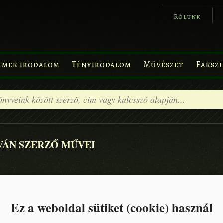
Rólunk
rmek irodalom
Tényirodalom
Művészet
Fakszi
TVÁN SZERZŐ MŰVEI
IRODALOM
GYERMEK IRODALOM
MŰVÉSZET
FAKSZIMILE
FALINAPTÁRAK
Ez a weboldal sütiket (cookie) használ