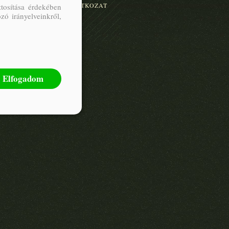
ÁSI FELMONDÁSI NYILATKOZAT
tosítása érdekében
zó irányelveinkről,
Elfogadom