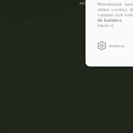
ADATKEZELÉSI TÁJÉKOZTA
Weboldalunk tarta
sütiket (cookie), 
valamint azok test
ide kattintva
érhető el.
Beállítások