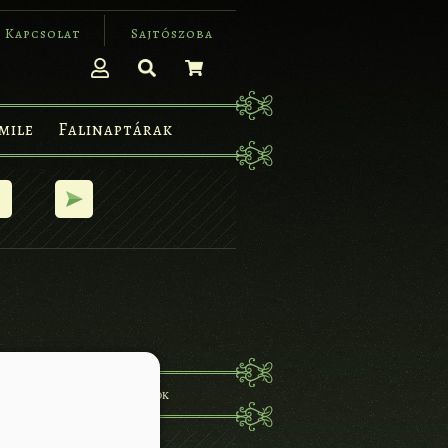
Kapcsolat
Sajtószoba
mile
Falinaptárak
KAPCSOLAT
SÜTI BEÁLLÍTÁSOK