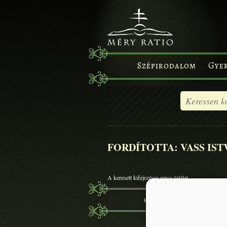
Szépirodalom
Gye
FORDÍTOTTA: VASS IS
A keresett kifejezésre nincs találat
RÓLUNK
KÖNYVEK
SZÉP