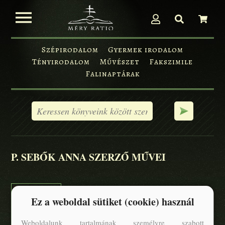
Szépirodalom
Gyermek irodalom
Tényirodalom
Művészet
Fakszimile
Falinaptárak
P. SEBŐK ANNA SZERZŐ MŰVEI
Ez a weboldal sütiket (cookie) használ
Weboldalunk tartalmának személyre szabott