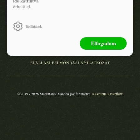
ide kattintva
érhető el.
ADATKEZELÉSI TÁJÉKOZTATÓ
Beállítások
ÁLTALÁNOS SZERZŐDÉSI FELTÉTELEK
ÁRKÖTÖTT TERMÉKEK
Elfogadom
ELÁLLÁSI FELMONDÁSI NYILATKOZAT
© 2019 - 2026 MeryRatio.
Minden jog fenntartva.
Készítette: Overflow.