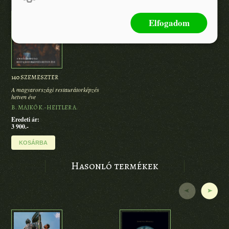
Elfogadom
140 SZEMESZTER
A magyarországi restaurátorképzés
hetven éve
B. MAJKÓ K.-HEITLER A.
Eredeti ár:
3 900.-
KOSÁRBA
Hasonló termékek