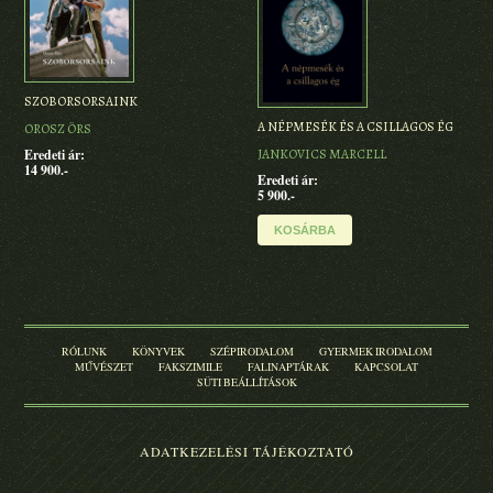
BAC
SZOBORSORSAINK
A NÉPMESÉK ÉS A CSILLAGOS ÉG
Kötö
OROSZ ÖRS
9 80
JANKOVICS MARCELL
Eredeti ár:
14 900.-
Eredeti ár:
5 900.-
KOSÁRBA
RÓLUNK
KÖNYVEK
SZÉPIRODALOM
GYERMEK IRODALOM
MŰVÉSZET
FAKSZIMILE
FALINAPTÁRAK
KAPCSOLAT
SÜTI BEÁLLÍTÁSOK
ADATKEZELÉSI TÁJÉKOZTATÓ