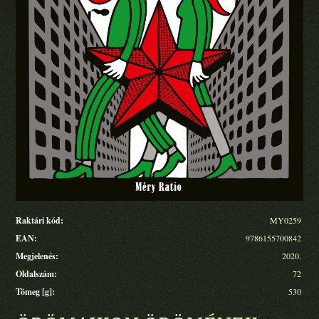
Raktári kód:
MY0259
EAN:
9786155700842
Megjelenés:
2020.
Oldalszám:
72
Tömeg [g]:
530