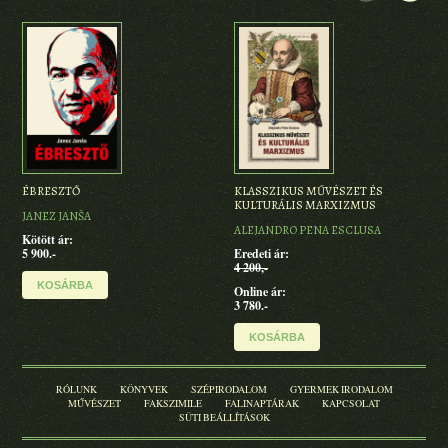
A H
ÉBRESZTŐ
KLASSZIKUS MŰVÉSZET ÉS
KULTURÁLIS MARXIZMUS
Kare
JANEZ JANŠA
Schw
ALEJANDRO PENA ESCLUSA
Kötött ár:
KAR
5 900.-
Eredeti ár:
4 200,-
Ered
4 90
KOSÁRBA
Online ár:
3 780.-
KOSÁRBA
RÓLUNK
KÖNYVEK
SZÉPIRODALOM
GYERMEK IRODALOM
MŰVÉSZET
FAKSZIMILE
FALINAPTÁRAK
KAPCSOLAT
SÜTI BEÁLLÍTÁSOK