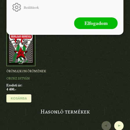
Beállítások
A szerző további művei
Elfogadom
ÖRÖMAJKON ÖRÖMÉNEK
OROSZ ISTVÁN
Eredeti ár:
4 400.-
KOSÁRBA
Hasonló termékek