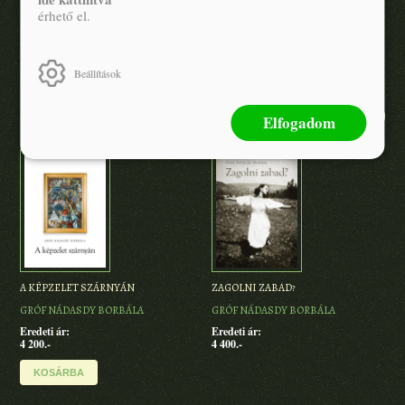
érhető el.
A szerző további művei
Beállítások
Elfogadom
A KÉPZELET SZÁRNYÁN
ZAGOLNI ZABAD?
GRÓF NÁDASDY BORBÁLA
GRÓF NÁDASDY BORBÁLA
Eredeti ár:
Eredeti ár:
4 200.-
4 400.-
KOSÁRBA