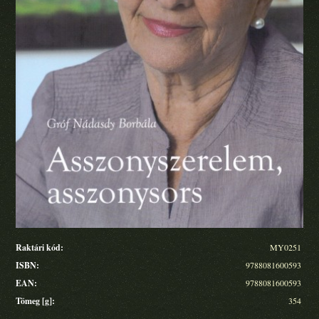
Raktári kód:
MY0251
ISBN:
9788081600593
EAN:
9788081600593
Tömeg [g]:
354