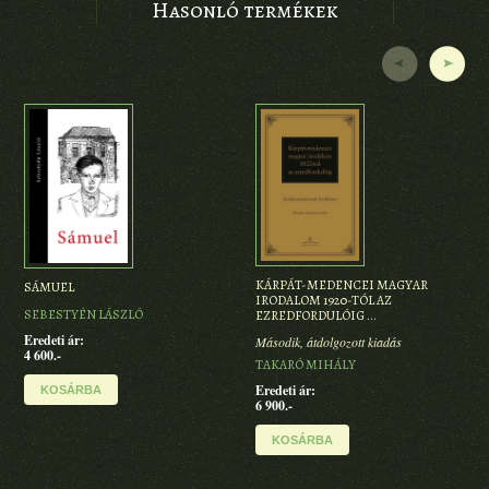
Hasonló termékek
SZ
KÁRPÁT-MEDENCEI MAGYAR
SÁMUEL
IRODALOM 1920-TÓL AZ
FOR
SEBESTYÉN LÁSZLÓ
EZREDFORDULÓIG …
Ered
Eredeti ár:
Második, átdolgozott kiadás
3 60
4 600.-
TAKARÓ MIHÁLY
Eredeti ár:
KOSÁRBA
6 900.-
KOSÁRBA