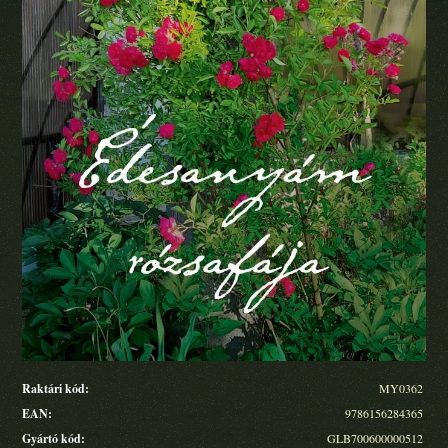
Raktári kód:
MY0362
EAN:
9786156284365
Gyártó kód:
GLB700600000512