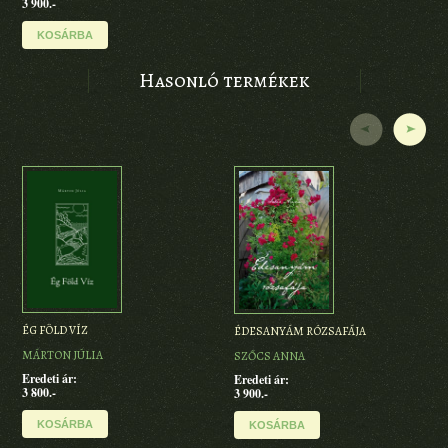
3 900.-
KOSÁRBA
Hasonló termékek
ÉG FÖLD VÍZ
ÉDESANYÁM RÓZSAFÁJA
RIG
MÁRTON JÚLIA
SZŐCS ANNA
LAZ
Eredeti ár:
Eredeti ár:
Ered
3 800.-
3 900.-
4 70
KOSÁRBA
KOSÁRBA