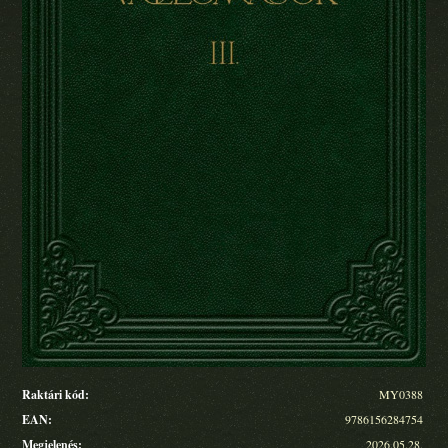
Raktári kód:
MY0388
EAN:
9786156284754
Megjelenés:
2026.05.28.