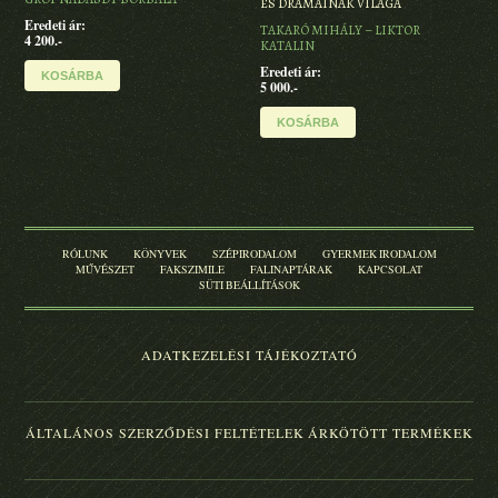
ÉS DRÁMÁINAK VILÁGA
Eredeti ár:
ARA
TAKARÓ MIHÁLY – LIKTOR
4 200.-
DÉN
KATALIN
GYU
Eredeti ár:
KIN
KOSÁRBA
5 000.-
VIR
KNA
FOR
KOSÁRBA
Kötö
45 0
RÓLUNK
KÖNYVEK
SZÉPIRODALOM
GYERMEK IRODALOM
MŰVÉSZET
FAKSZIMILE
FALINAPTÁRAK
KAPCSOLAT
SÜTI BEÁLLÍTÁSOK
ADATKEZELÉSI TÁJÉKOZTATÓ
ÁLTALÁNOS SZERZŐDÉSI FELTÉTELEK
ÁRKÖTÖTT TERMÉKEK